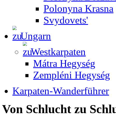
Polonyna Krasna
Svydovets'
Ungarn
Westkarpaten
Mátra Hegység
Zempléni Hegység
Karpaten-Wanderführer
Von Schlucht zu Schl