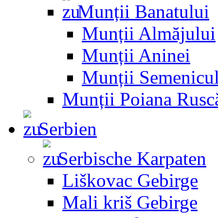
Munții Banatului
Munții Almăjului
Munții Aninei
Munții Semenicul
Munții Poiana Rusc
Serbien
Serbische Karpaten
Liškovac Gebirge
Mali kriš Gebirge