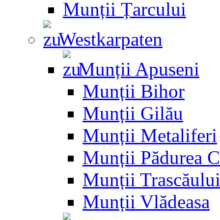
Munții Țarcului
Westkarpaten
Munții Apuseni
Munții Bihor
Munții Gilău
Munții Metaliferi
Munții Pădurea C
Munții Trascăulu
Munții Vlădeasa