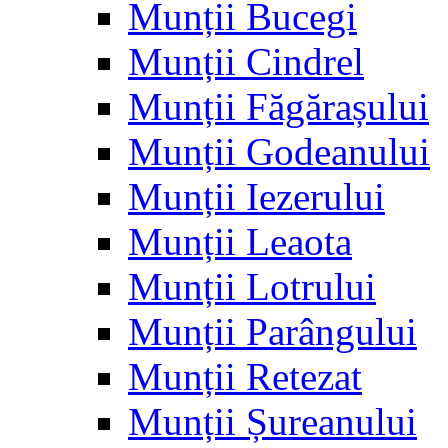
Munții Bucegi
Munții Cindrel
Munții Făgărașului
Munții Godeanului
Munții Iezerului
Munții Leaota
Munții Lotrului
Munții Parângului
Munții Retezat
Munții Șureanului