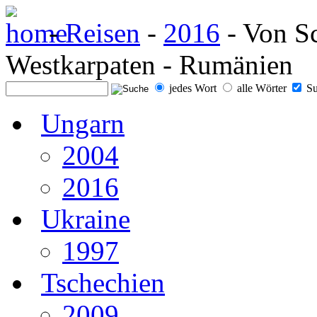
-
Reisen
-
2016
- Von Sc
Westkarpaten - Rumänien
jedes Wort
alle Wörter
Su
Ungarn
2004
2016
Ukraine
1997
Tschechien
2009