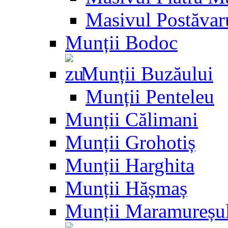
Masivul Postăvar
Munții Bodoc
Munții Buzăului
Munții Penteleu
Munții Călimani
Munții Grohotiș
Munții Harghita
Munții Hășmaș
Munții Maramureșu