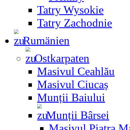
Tatry Wysokie
Tatry Zachodnie
Rumänien
Ostkarpaten
Masivul Ceahlău
Masivul Ciucaș
Munții Baiului
Munții Bârsei
Masivul Piatra M