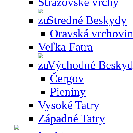
Strážovské vrchy
Stredné Beskydy
Oravská vrchovi
Veľka Fatra
Východné Besky
Čergov
Pieniny
Vysoké Tatry
Západné Tatry