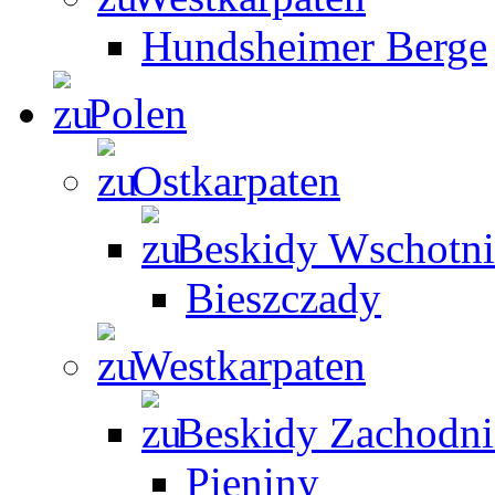
Hundsheimer Berge
Polen
Ostkarpaten
Beskidy Wschotni
Bieszczady
Westkarpaten
Beskidy Zachodni
Pieniny