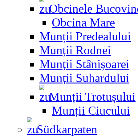
Obcinele Bucovin
Obcina Mare
Munții Predealului
Munții Rodnei
Munții Stânișoarei
Munții Suhardului
Munții Trotușului
Munții Ciucului
Südkarpaten