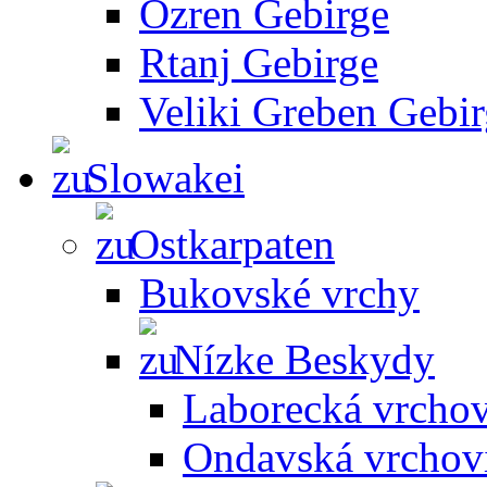
Ozren Gebirge
Rtanj Gebirge
Veliki Greben Gebi
Slowakei
Ostkarpaten
Bukovské vrchy
Nízke Beskydy
Laborecká vrcho
Ondavská vrchov