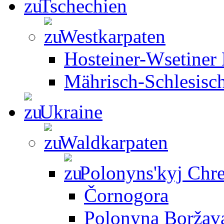
Tschechien
Westkarpaten
Hosteiner-Wsetiner
Mährisch-Schlesisc
Ukraine
Waldkarpaten
Polonyns'kyj Chre
Čornogora
Polonyna Boržav