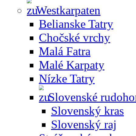
Westkarpaten
Belianske Tatry
Chočské vrchy
Malá Fatra
Malé Karpaty
Nízke Tatry
Slovenské rudoho
Slovenský kras
Slovenský raj