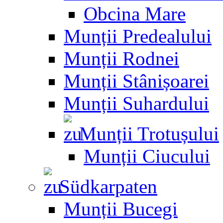
Obcina Mare
Munții Predealului
Munții Rodnei
Munții Stânișoarei
Munții Suhardului
Munții Trotușului
Munții Ciucului
Südkarpaten
Munții Bucegi