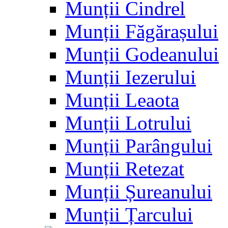
Munții Cindrel
Munții Făgărașului
Munții Godeanului
Munții Iezerului
Munții Leaota
Munții Lotrului
Munții Parângului
Munții Retezat
Munții Șureanului
Munții Țarcului