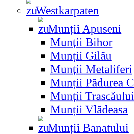
Westkarpaten
Munții Apuseni
Munții Bihor
Munții Gilău
Munții Metaliferi
Munții Pădurea C
Munții Trascăulu
Munții Vlădeasa
Munții Banatului