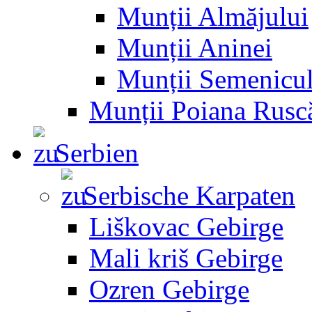
Munții Almăjului
Munții Aninei
Munții Semenicul
Munții Poiana Rusc
Serbien
Serbische Karpaten
Liškovac Gebirge
Mali kriš Gebirge
Ozren Gebirge