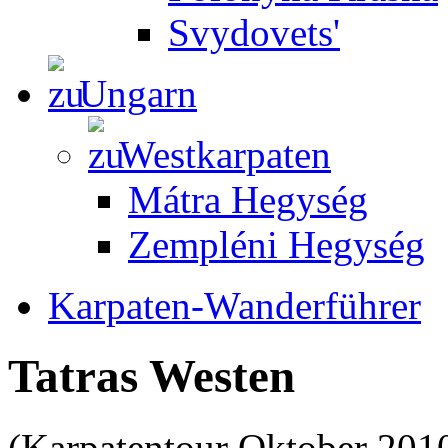
Svydovets'
Ungarn
Westkarpaten
Mátra Hegység
Zempléni Hegység
Karpaten-Wanderführer
Tatras Westen
(Karpatentour Oktober 2010