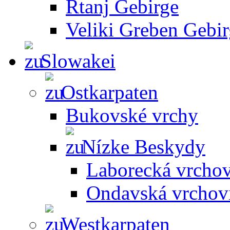
Rtanj Gebirge
Veliki Greben Gebi
Slowakei
Ostkarpaten
Bukovské vrchy
Nízke Beskydy
Laborecká vrcho
Ondavská vrchov
Westkarpaten