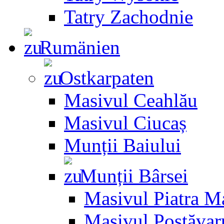
Tatry Zachodnie
Rumänien
Ostkarpaten
Masivul Ceahlău
Masivul Ciucaș
Munții Baiului
Munții Bârsei
Masivul Piatra M
Masivul Postăvar