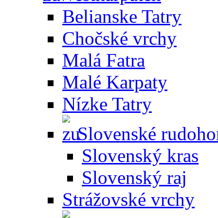
Belianske Tatry
Chočské vrchy
Malá Fatra
Malé Karpaty
Nízke Tatry
Slovenské rudoho
Slovenský kras
Slovenský raj
Strážovské vrchy