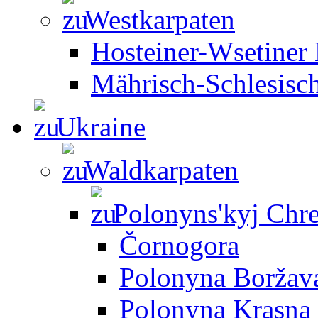
Westkarpaten
Hosteiner-Wsetiner
Mährisch-Schlesisc
Ukraine
Waldkarpaten
Polonyns'kyj Chre
Čornogora
Polonyna Boržav
Polonyna Krasna