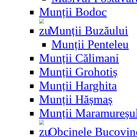
Munții Bodoc
Munții Buzăului
Munții Penteleu
Munții Călimani
Munții Grohotiș
Munții Harghita
Munții Hășmaș
Munții Maramureșu
Obcinele Bucovin