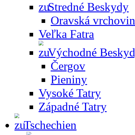
Stredné Beskydy
Oravská vrchovi
Veľka Fatra
Východné Besky
Čergov
Pieniny
Vysoké Tatry
Západné Tatry
Tschechien