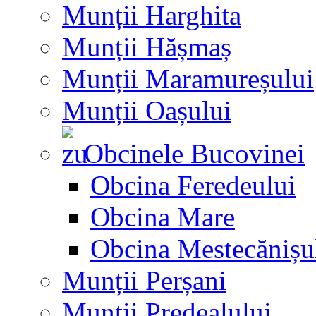
Munții Harghita
Munții Hășmaș
Munții Maramureșului
Munții Oașului
Obcinele Bucovinei
Obcina Feredeului
Obcina Mare
Obcina Mestecănișu
Munții Perșani
Munții Predealului