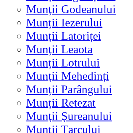
Munții Godeanului
Munții Iezerului
Munții Latoriței
Munții Leaota
Munții Lotrului
Munții Mehedinți
Munții Parângului
Munții Retezat
Munții Șureanului
Munții Țarcului