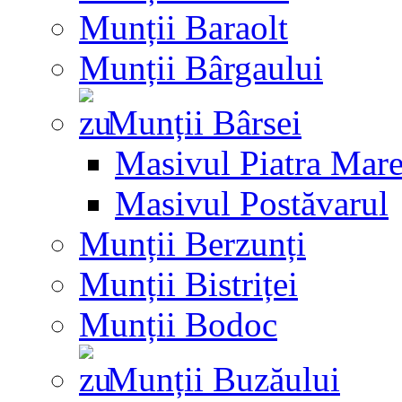
Munții Baraolt
Munții Bârgaului
Munții Bârsei
Masivul Piatra Mar
Masivul Postăvarul
Munții Berzunți
Munții Bistriței
Munții Bodoc
Munții Buzăului