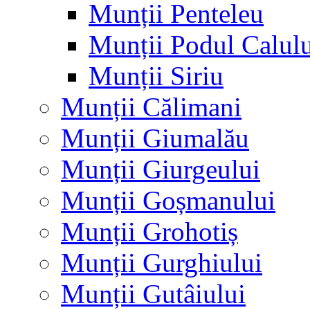
Munții Penteleu
Munții Podul Calul
Munții Siriu
Munții Călimani
Munții Giumalău
Munții Giurgeului
Munții Goșmanului
Munții Grohotiș
Munții Gurghiului
Munții Gutâiului