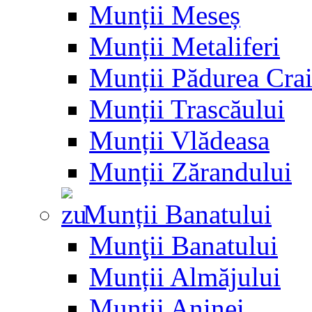
Munții Meseș
Munții Metaliferi
Munții Pădurea Crai
Munții Trascăului
Munții Vlădeasa
Munții Zărandului
Munții Banatului
Munţii Banatului
Munții Almăjului
Munții Aninei