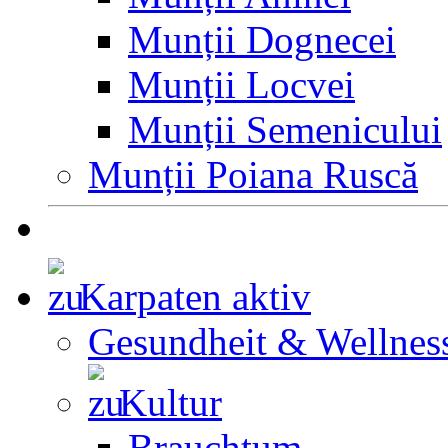
Munții Dognecei
Munții Locvei
Munții Semenicului
Munții Poiana Ruscă
Karpaten aktiv
Gesundheit & Wellnes
Kultur
Brauchtum