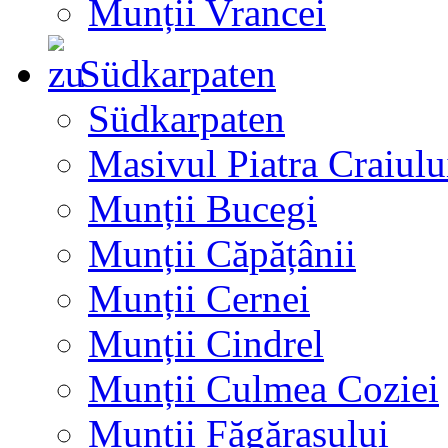
Munții Vrancei
Südkarpaten
Südkarpaten
Masivul Piatra Craiulu
Munții Bucegi
Munții Căpățânii
Munții Cernei
Munții Cindrel
Munții Culmea Coziei
Munții Făgărașului