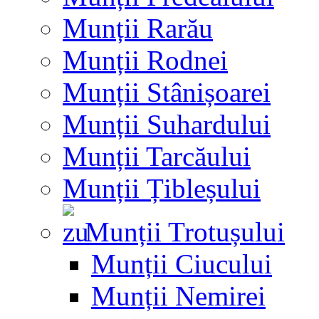
Munții Rarău
Munții Rodnei
Munții Stânișoarei
Munții Suhardului
Munții Tarcăului
Munții Țibleșului
Munții Trotușului
Munții Ciucului
Munții Nemirei