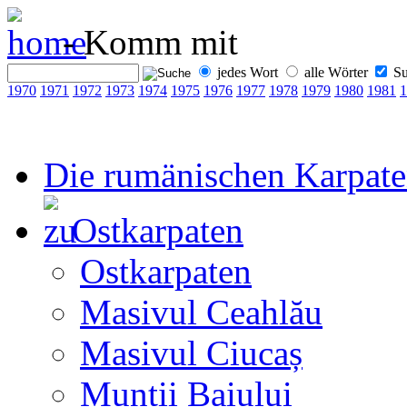
- Komm mit
jedes Wort
alle Wörter
Su
1970
1971
1972
1973
1974
1975
1976
1977
1978
1979
1980
1981
1
Die rumänischen Karpat
Ostkarpaten
Ostkarpaten
Masivul Ceahlău
Masivul Ciucaș
Munții Baiului